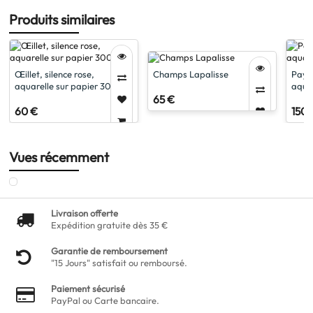
Produits similaires
Œillet, silence rose,
Champs Lapalisse
Pays
aquarelle sur papier 300 gr
aquar
65 €
60 €
150 
Vues récemment
Livraison offerte
Expédition gratuite dès 35 €
Garantie de remboursement
"15 Jours" satisfait ou remboursé.
Paiement sécurisé
PayPal ou Carte bancaire.