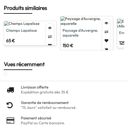
Produits similaires
Champs Lapalisse
Paysage d'Auvergne,
Envir
aquarelle
65 €
125 
150 €
Vues récemment
Livraison offerte
Expédition gratuite dès 35 €
Garantie de remboursement
"15 Jours" satisfait ou remboursé.
Paiement sécurisé
PayPal ou Carte bancaire.