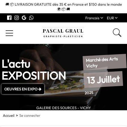
🚚 📦 LIVRAISON GRATUITE dès 35 € en France et $150 dans le monde
🌍 📦 🚚
Francais
EUR
Marché des Arts
L'actu
Vichy
EXPOSITION
13 Juillet
OEUVRES EN EXPO
2025
GALERIE DES SOURCES - VICHY
Accueil
Se connecter