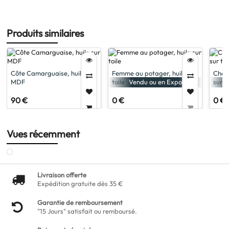
Produits similaires
Côte Camarguaise, huile sur
Femme au potager, huile sur
Champ
MDF
toile
sur to
Vendu ou en Expo
90 €
0 €
0 €
Vues récemment
Livraison offerte
Expédition gratuite dès 35 €
Garantie de remboursement
"15 Jours" satisfait ou remboursé.