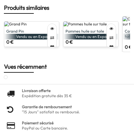
Produits similaires
Grand Pin
Pommes huile sur toile
Caban
toile
Vendu ou en Expo
Vendu ou en Expo
0 €
0 €
0 €
Vues récemment
Livraison offerte
Expédition gratuite dès 35 €
Garantie de remboursement
"15 Jours" satisfait ou remboursé.
Paiement sécurisé
PayPal ou Carte bancaire.