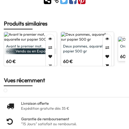
Produits similaires
Avant le premier mot,
Deux pommes, aquarelle sur
Oran
aquarelle sur papier 500 gr
papier 500 gr
Vendu ou en Expo
60 
60 €
60 €
Vues récemment
Livraison offerte
Expédition gratuite dès 35 €
Garantie de remboursement
"15 Jours" satisfait ou remboursé.