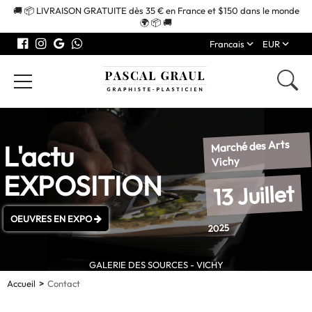
🚚 📦 LIVRAISON GRATUITE dès 35 € en France et $150 dans le monde
🌍 📦 🚚
Francais
EUR
Marché des Arts
L'actu
Vichy
EXPOSITION
13 Juillet
OEUVRES EN EXPO
2025
GALERIE DES SOURCES - VICHY
Accueil
Contact